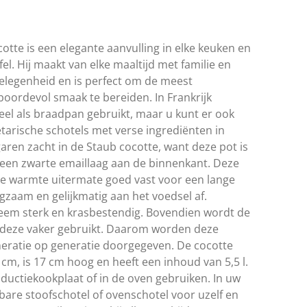
tte is een elegante aanvulling in elke keuken en
el. Hij maakt van elke maaltijd met familie en
elegenheid en is perfect om de meest
oordevol smaak te bereiden. In Frankrijk
eel als braadpan gebruikt, maar u kunt er ook
tarische schotels met verse ingrediënten in
aren zacht in de Staub cocotte, want deze pot is
 een zwarte emaillaag aan de binnenkant. Deze
e warmte uitermate goed vast voor een lange
gzaam en gelijkmatig aan het voedsel af.
treem sterk en krasbestendig. Bovendien wordt de
 deze vaker gebruikt. Daarom worden deze
eneratie op generatie doorgegeven. De cocotte
cm, is 17 cm hoog en heeft een inhoud van 5,5 l.
ductiekookplaat of in de oven gebruiken. In uw
bare stoofschotel of ovenschotel voor uzelf en