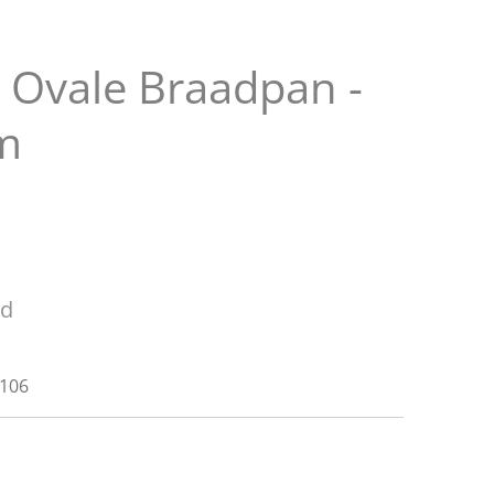
n Ovale Braadpan -
m
ld
106