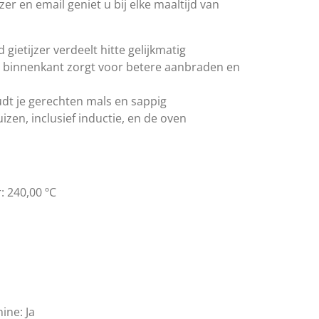
jzer en email geniet u bij elke maaltijd van
ietijzer verdeelt hitte gelijkmatig
e binnenkant zorgt voor betere aanbraden en
udt je gerechten mals en sappig
izen, inclusief inductie, en de oven
:
240,00 ºC
ine:
Ja