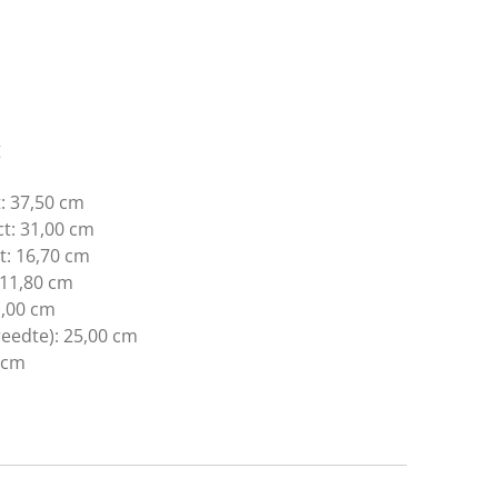
g
:
37,50 cm
t:
31,00 cm
t:
16,70 cm
11,80 cm
,00 cm
eedte):
25,00 cm
 cm