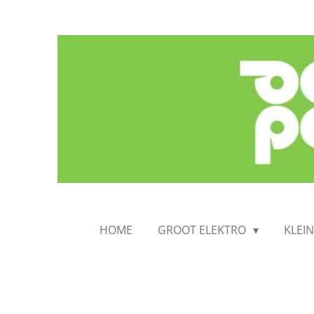
Ga
direct
naar
de
hoofdinhoud
HOME
GROOT ELEKTRO
KLEI