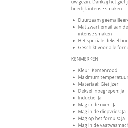
uw gezin. Dankzij het gieti
heerlijk intense smaken.
Duurzaam geëmailleerd g
Mat zwart email aan d
intense smaken
Het speciale deksel ho
Geschikt voor alle fornu
KENMERKEN
Kleur:
Kersenrood
Maximum temperatuur
Materiaal:
Gietijzer
Deksel inbegrepen:
Ja
Inductie:
Ja
Mag in de oven:
Ja
Mag in de diepvries:
Ja
Mag op het fornuis:
Ja
Mag in de vaatwasmach