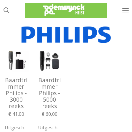
Ga
direct
naar
de
hoofdinhoud
Baardtri
Baardtri
mmer
mmer
Philips -
Philips -
3000
5000
reeks
reeks
€ 41,00
€ 60,00
Uitgeschakeld
Uitgeschakeld