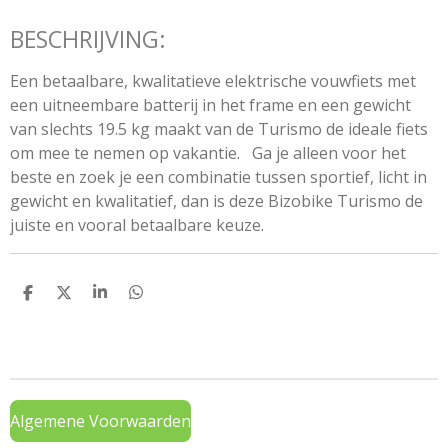
BESCHRIJVING:
​Een betaalbare, kwalitatieve elektrische vouwfiets met
een uitneembare batterij in het frame en een gewicht
van slechts 19.5 kg maakt van de
Turismo de ideale fiets
om mee te nemen op vakantie. Ga je alleen voor het
beste en zoek je een combinatie tussen sportief, licht in
gewicht en kwalitatief, dan is deze Bizobike
Turismo
de
juiste en vooral betaalbare keuze.
D
D
S
D
e
e
h
e
l
e
a
l
e
l
r
e
n
e
n
Algemene Voorwaarden