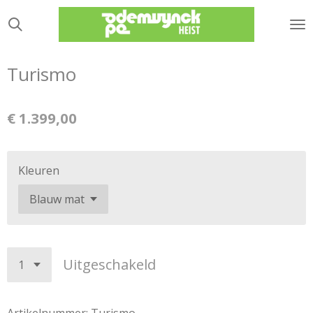
Ga
direct
naar
de
Turismo
hoofdinhoud
€ 1.399,00
Kleuren
Uitgeschakeld