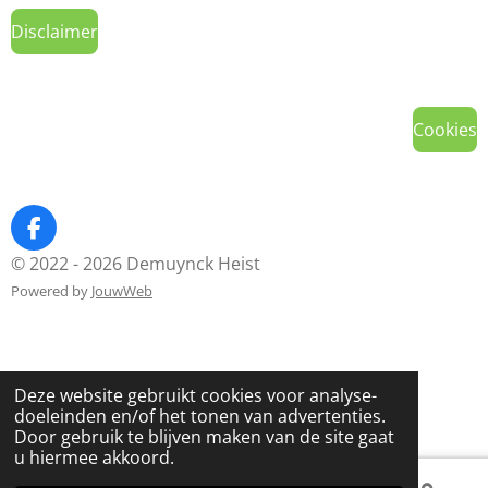
Disclaimer
Cookies
F
a
© 2022 - 2026 Demuynck Heist
c
Powered by
JouwWeb
e
b
o
o
k
Deze website gebruikt cookies voor analyse-
doeleinden en/of het tonen van advertenties.
Door gebruik te blijven maken van de site gaat
u hiermee akkoord.