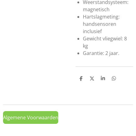
Weerstandsysteem:
magnetisch
Hartslagmeting:
handsensoren
inclusief
Gewicht vliegwiel: 8
kg
Garantie: 2 jaar.
D
D
S
D
e
e
h
e
l
e
a
l
e
l
r
e
n
e
n
Algemene Voorwaarden