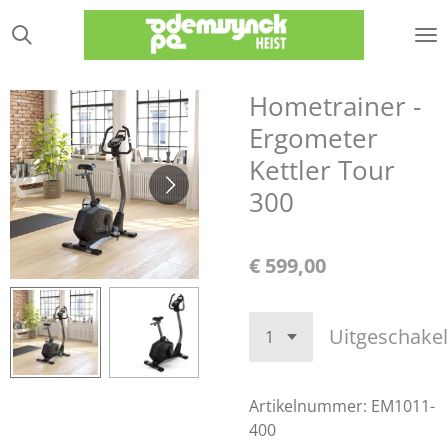
Ga
direct
naar
de
Hometrainer -
hoofdinhoud
Ergometer
Kettler Tour
300
€ 599,00
Uitgeschake
Artikelnummer:
EM1011-
400