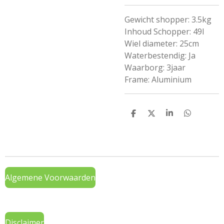
Gewicht shopper: 3.5kg
Inhoud Schopper: 49l
Wiel diameter: 25cm
Waterbestendig: Ja
Waarborg: 3jaar
Frame: Aluminium
D
D
S
D
e
e
h
e
l
e
a
l
e
l
r
e
n
e
n
Algemene Voorwaarden
Disclaimer