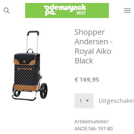
Ga
direct
naar
de
Shopper
hoofdinhoud
Andersen -
Royal Aiko
Black
€ 169,95
Uitgeschake
Artikelnummer:
ANDE166-197-80