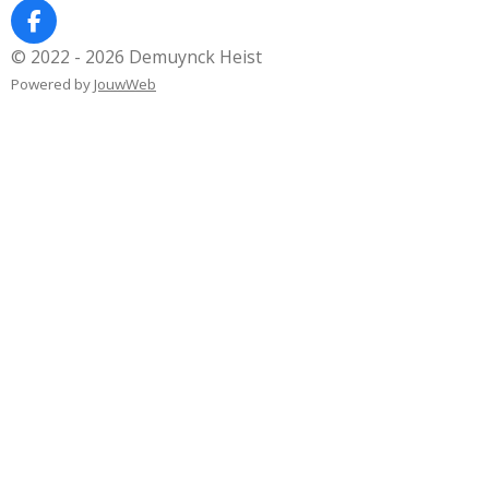
F
a
© 2022 - 2026 Demuynck Heist
c
Powered by
JouwWeb
e
b
o
o
k