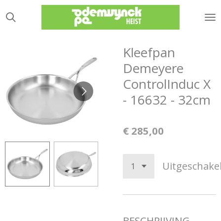
Ga
direct
naar
de
Kleefpan
hoofdinhoud
Demeyere
ControlInduc X
- 16632 - 32cm
€ 285,00
Uitgeschake
BESCHRIJVING