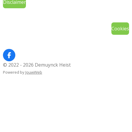
Disclaimer
Cookies
F
a
© 2022 - 2026 Demuynck Heist
c
Powered by
JouwWeb
e
b
o
o
k