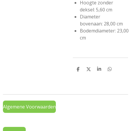
Hoogte zonder
deksel:
5,60 cm
Diameter
bovenaan:
28,00 cm
Bodemdiameter:
23,00
cm
D
D
S
D
e
e
h
e
l
e
a
l
e
l
r
e
n
e
n
Algemene Voorwaarden