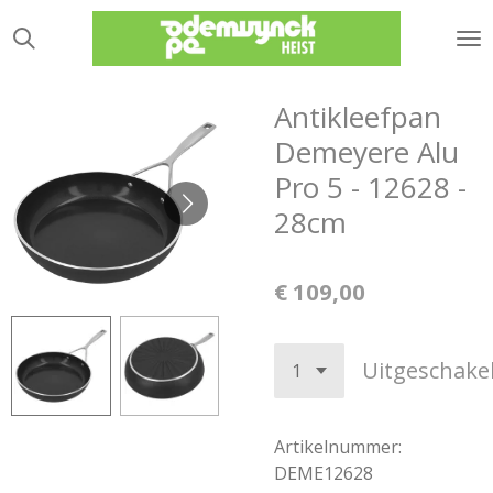
Ga
direct
naar
de
Antikleefpan
hoofdinhoud
Demeyere Alu
Pro 5 - 12628 -
28cm
€ 109,00
Uitgeschake
Artikelnummer:
DEME12628