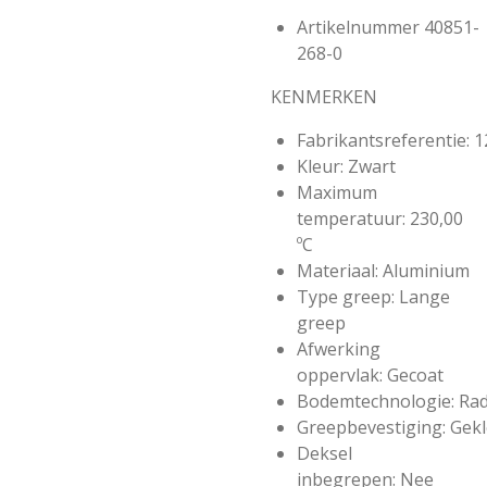
Artikelnummer
40851-
268-0
KENMERKEN
Fabrikantsreferentie:
1
Kleur:
Zwart
Maximum
temperatuur:
230,00
ºC
Materiaal:
Aluminium
Type greep:
Lange
greep
Afwerking
oppervlak:
Gecoat
Bodemtechnologie:
Rad
Greepbevestiging:
Gek
Deksel
inbegrepen:
Nee