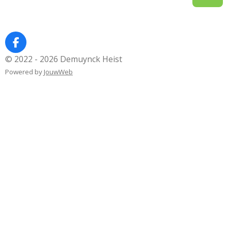
F
a
© 2022 - 2026 Demuynck Heist
c
Powered by
JouwWeb
e
b
o
o
k