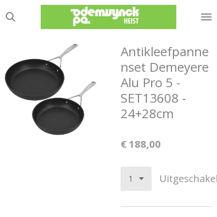
Ga
direct
naar
de
Antikleefpanne
hoofdinhoud
nset Demeyere
Alu Pro 5 -
SET13608 -
24+28cm
€ 188,00
Uitgeschake