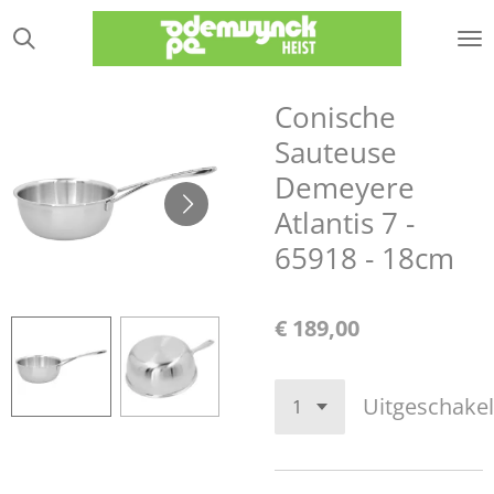
Ga
direct
naar
de
Conische
hoofdinhoud
Sauteuse
Demeyere
Atlantis 7 -
65918 - 18cm
€ 189,00
Uitgeschake