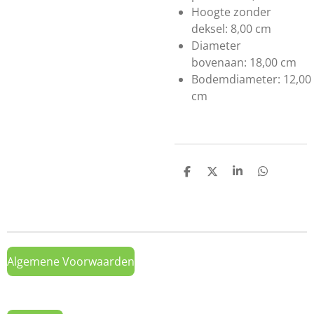
Hoogte zonder
deksel:
8,00 cm
Diameter
bovenaan:
18,00 cm
Bodemdiameter:
12,00
cm
D
D
S
D
e
e
h
e
l
e
a
l
e
l
r
e
n
e
n
Algemene Voorwaarden