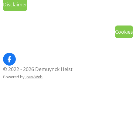
Disclaimer
Cookies
F
a
© 2022 - 2026 Demuynck Heist
c
Powered by
JouwWeb
e
b
o
o
k