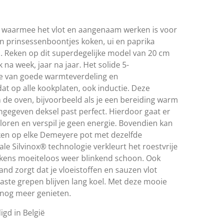
 waarmee het vlot en aangenaam werken is voor
en prinsessenboontjes koken, ui en paprika
 … Reken op dit superdegelijke model van 20 cm
 na week, jaar na jaar. Het solide 5-
je van goede warmteverdeling en
at op alle kookplaten, ook inductie. Deze
 de oven, bijvoorbeeld als je een bereiding warm
gegeven deksel past perfect. Hierdoor gaat er
oren en verspil je geen energie. Bovendien kan
iken op elke Demeyere pot met dezelfde
ale Silvinox® technologie verkleurt het roestvrije
 telkens moeiteloos weer blinkend schoon. Ook
and zorgt dat je vloeistoffen en sauzen vlot
elaste grepen blijven lang koel. Met deze mooie
nog meer genieten.
igd in België