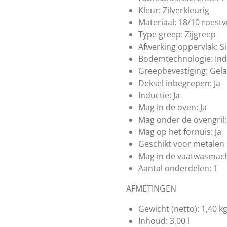
Kleur:
Zilverkleurig
Materiaal:
18/10 roestvr
Type greep:
Zijgreep
Afwerking oppervlak:
S
Bodemtechnologie:
In
Greepbevestiging:
Gela
Deksel inbegrepen:
Ja
Inductie:
Ja
Mag in de oven:
Ja
Mag onder de ovengril:
Mag op het fornuis:
Ja
Geschikt voor metalen
Mag in de vaatwasmach
Aantal onderdelen:
1
AFMETINGEN
Gewicht (netto):
1,40 k
Inhoud:
3,00 l