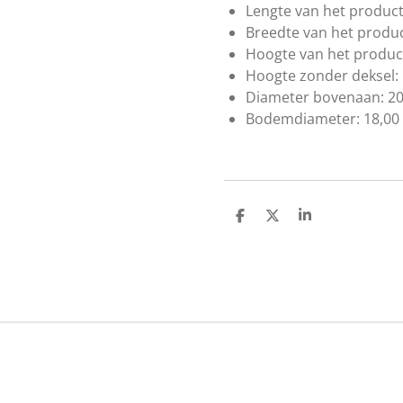
Lengte van het product
Breedte van het produc
Hoogte van het produc
Hoogte zonder deksel:
Diameter bovenaan:
20
Bodemdiameter:
18,00
D
D
S
e
e
h
l
e
a
e
l
r
n
e