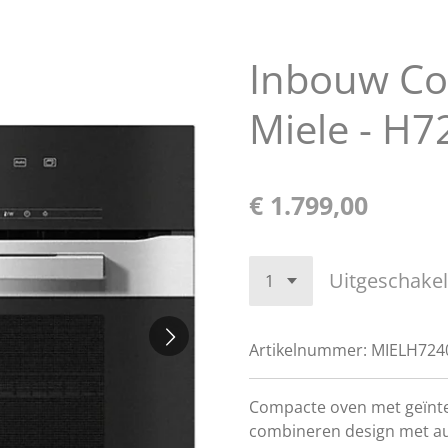
Inbouw Co
Miele - H
€ 1.799,00
Uitgeschake
Artikelnummer:
MIELH72
Compacte oven met geïnte
combineren design met a