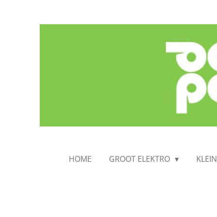
Ga
direct
naar
de
hoofdinhoud
HOME
GROOT ELEKTRO
KLEI