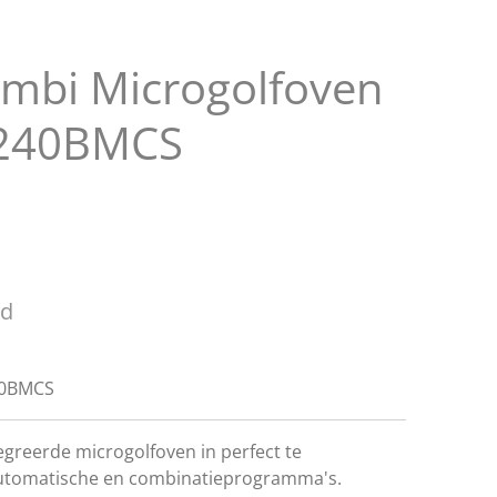
mbi Microgolfoven
7240BMCS
ld
40BMCS
greerde microgolfoven in perfect te
utomatische en combinatieprogramma's.