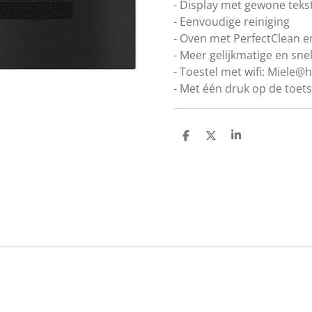
- Display met gewone teks
- Eenvoudige reiniging
- Oven met PerfectClean en
- Meer gelijkmatige en sne
- Toestel met wifi: Miele
- Met één druk op de toet
D
D
S
e
e
h
l
e
a
e
l
r
n
e