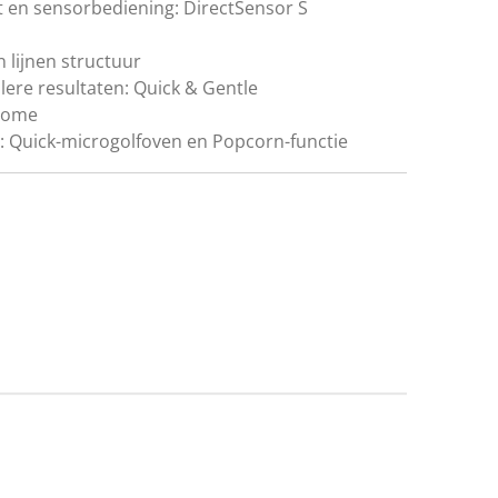
t en sensorbediening: DirectSensor S
 lijnen structuur
llere resultaten: Quick & Gentle
@home
s: Quick-microgolfoven en Popcorn-functie