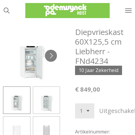
Ga
direct
naar
de
Diepvrieskast
hoofdinhoud
60X125,5 cm
Liebherr -
FNd4234
10 Jaar Zekerheid
€ 849,00
Uitgeschake
Artikelnummer: