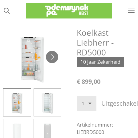
Ga
direct
naar
de
Koelkast
hoofdinhoud
Liebherr -
RD5000
10 Jaar Zekerheid
€ 899,00
Uitgeschake
Artikelnummer:
LIEBRD5000