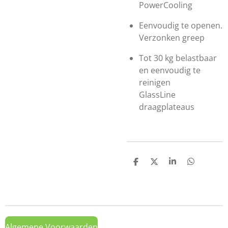
PowerCooling
Eenvoudig te openen.
Verzonken greep
Tot 30 kg belastbaar
en eenvoudig te
reinigen
GlassLine
draagplateaus
D
D
S
D
e
e
h
e
l
e
a
l
e
l
r
e
n
e
n
Algemene Voorwaarden