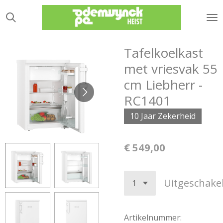
Ga
direct
naar
de
Tafelkoelkast
hoofdinhoud
met vriesvak 55
cm Liebherr -
RC1401
10 Jaar Zekerheid
€ 549,00
Uitgeschake
Artikelnummer: