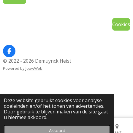
Cookies
F
a
© 2022 - 2026 Demuynck Heist
c
Powered by
JouwWeb
e
b
o
o
k
Deze website gebruikt cookies voor analyse-
doeleinden en/of het tonen van advertenties.
Door gebruik te blijven maken van de site gaat
u hiermee akkoord.
Akkoord
E-mailadres
Telefoonnummer
Kaart