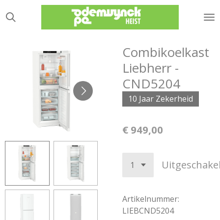
Ga
direct
naar
de
Combikoelkast
hoofdinhoud
Liebherr -
CND5204
10 Jaar Zekerheid
€ 949,00
Uitgeschake
Artikelnummer:
LIEBCND5204