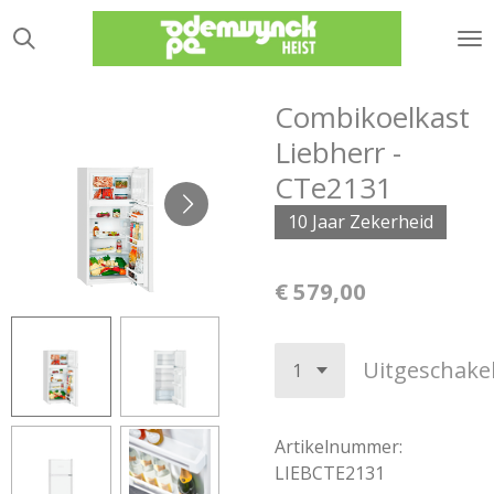
Ga
direct
naar
de
Combikoelkast
hoofdinhoud
Liebherr -
CTe2131
10 Jaar Zekerheid
€ 579,00
Uitgeschake
Artikelnummer:
LIEBCTE2131