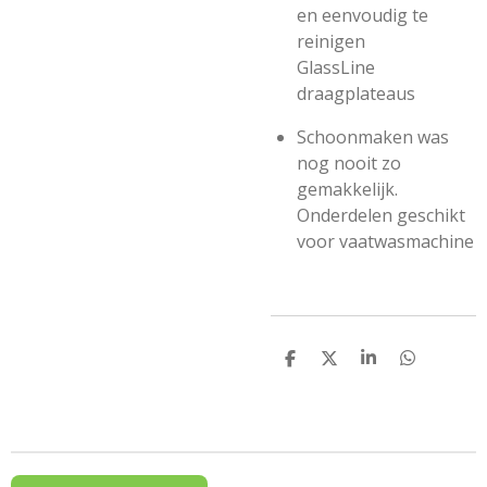
en eenvoudig te
reinigen
GlassLine
draagplateaus
Schoonmaken was
nog nooit zo
gemakkelijk.
Onderdelen geschikt
voor vaatwasmachine
D
D
S
D
e
e
h
e
l
e
a
l
e
l
r
e
n
e
n