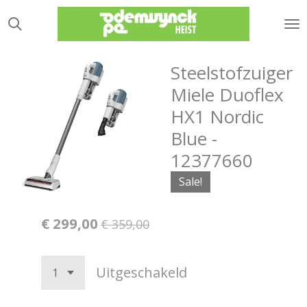
Ga
direct
naar
de
Steelstofzuiger
hoofdinhoud
Miele Duoflex
HX1 Nordic
Blue -
12377660
Sale!
€ 299,00
€ 359,00
Uitgeschakeld