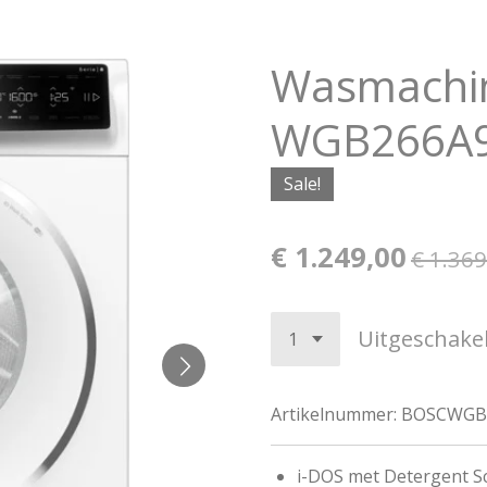
Wasmachin
WGB266A
Sale!
€ 1.249,00
€ 1.369
Uitgeschake
Artikelnummer:
BOSCWGB
i-DOS met Detergent Sc