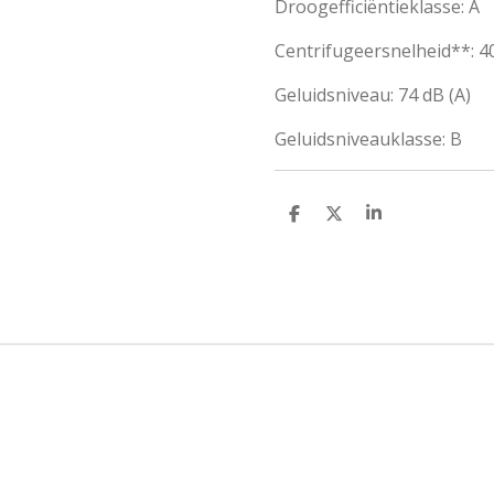
Droogefficiëntieklasse: A
Centrifugeersnelheid**: 40
Geluidsniveau: 74 dB (A)
Geluidsniveauklasse: B
D
D
S
e
e
h
l
e
a
e
l
r
n
e