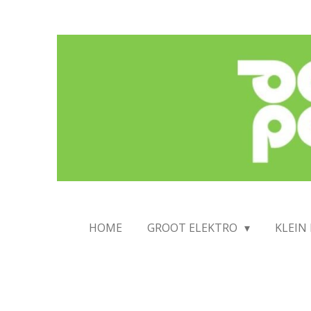
Ga
direct
naar
de
hoofdinhoud
HOME
GROOT ELEKTRO
KLEIN