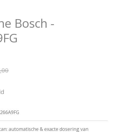
e Bosch -
9FG
,00
ld
266A9FG
an: automatische & exacte dosering van