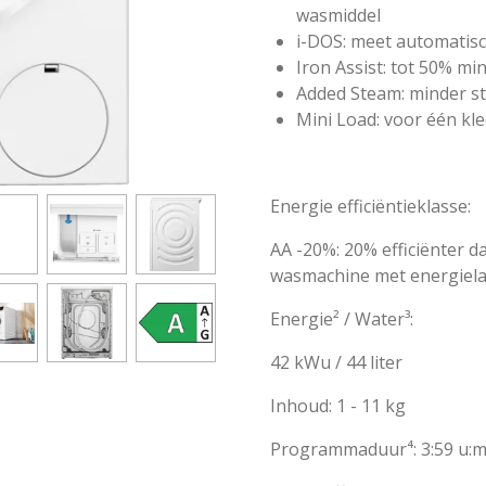
wasmiddel
i-DOS: meet automatisc
Iron Assist: tot 50%
min
Added Steam: minder str
Mini Load: voor één kl
Energie efficiëntieklasse:
AA -20%: 20% efficiënter 
wasmachine met energiela
Energie² / Water³:
42 kWu / 44 liter
Inhoud: 1 - 11 kg
Programmaduur⁴: 3:59 u:m