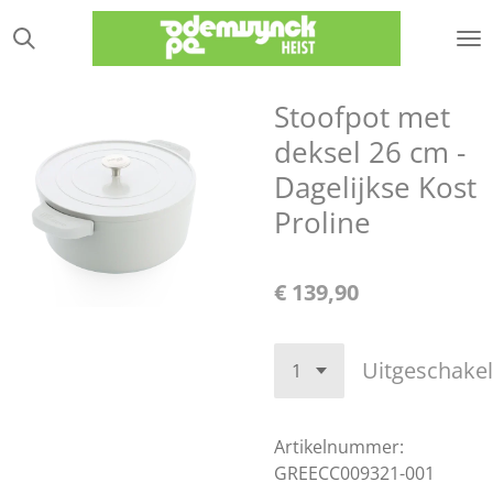
Ga
direct
naar
de
Stoofpot met
hoofdinhoud
deksel 26 cm -
Dagelijkse Kost
Proline
€ 139,90
Uitgeschake
Artikelnummer:
GREECC009321-001