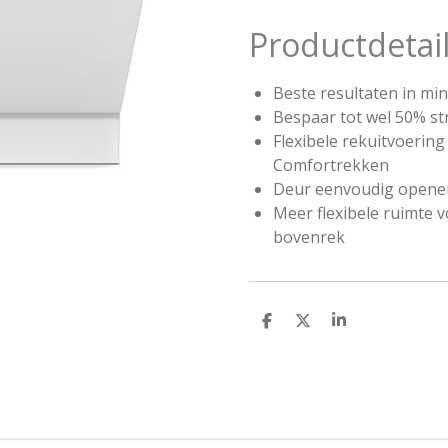
Productdetai
Beste resultaten in mi
Bespaar tot wel 50% s
Flexibele rekuitvoering
Comfort
rekken
Deur eenvoudig openen
Meer flexibele ruimte v
bovenrek
D
D
S
e
e
h
l
e
a
e
l
r
n
e