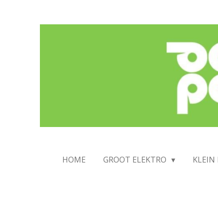
Ga
direct
naar
de
hoofdinhoud
HOME
GROOT ELEKTRO
KLEIN