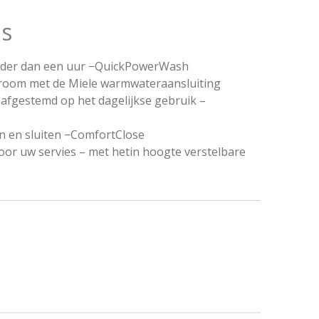
ls
nder dan een uur −
QuickPowerWash
troom met de Miele warmwateraansluiting
 afgestemd op het dagelijkse gebruik –
 en sluiten −
ComfortClose
oor uw servies – met het
in hoogte verstelbare