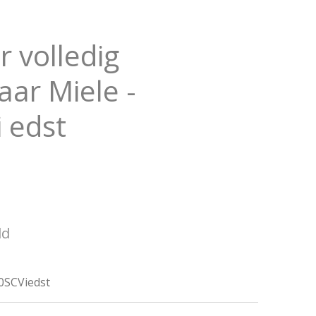
 volledig
aar Miele -
 edst
ld
0SCViedst