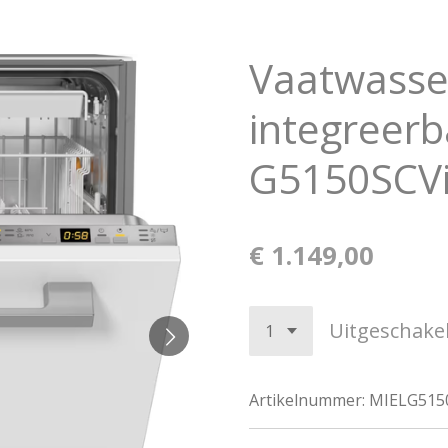
Vaatwasser
integreerb
G5150SCVi
€ 1.149,00
Uitgeschake
Artikelnummer:
MIELG515