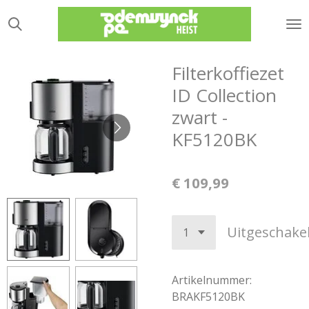
Ga
direct
naar
de
Filterkoffiezet
hoofdinhoud
ID Collection
zwart -
KF5120BK
€ 109,99
Uitgeschake
Artikelnummer:
BRAKF5120BK