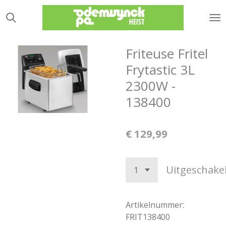
Ga
direct
naar
de
Friteuse Fritel
hoofdinhoud
Frytastic 3L
2300W -
138400
€ 129,99
Uitgeschake
Artikelnummer:
FRIT138400