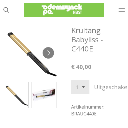
Ga
direct
naar
de
Krultang
hoofdinhoud
Babyliss -
C440E
€ 40,00
Uitgeschake
Artikelnummer:
BRAUC440E