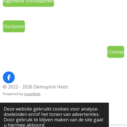
Algemene Voorwaarden
Disclaimer
Cookies
F
a
© 2022 - 2026 Demuynck Heist
c
Powered by
JouwWeb
e
b
o
Deze website gebruikt cookies voor analyse-
o
doeleinden en/of het tonen van advertenties.
k
Door gebruik te blijven maken van de site gaat
u hiermee akkoord.