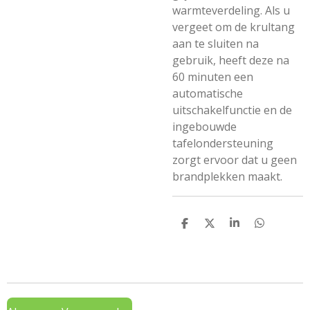
warmteverdeling. Als u
vergeet om de krultang
aan te sluiten na
gebruik, heeft deze na
60 minuten een
automatische
uitschakelfunctie en de
ingebouwde
tafelondersteuning
zorgt ervoor dat u geen
brandplekken maakt.
D
D
S
D
e
e
h
e
l
e
a
l
e
l
r
e
n
e
n