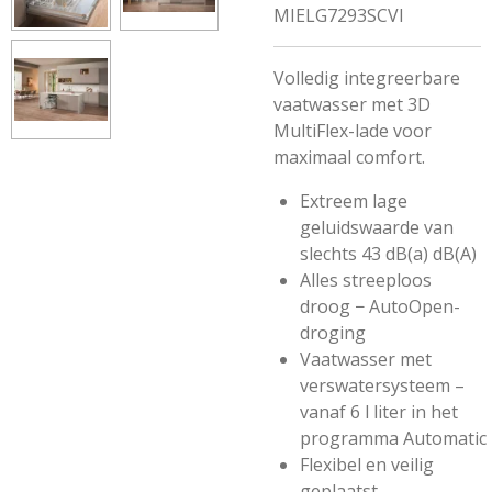
MIELG7293SCVI
Volledig integreerbare
vaatwasser met 3D
MultiFlex-lade voor
maximaal comfort.
Extreem lage
geluidswaarde van
slechts 43 dB(a) dB(A)
Alles streeploos
droog −
AutoOpen-
droging
Vaatwasser met
verswatersysteem
–
vanaf 6 l liter in het
programma Automatic
Flexibel en veilig
geplaatst