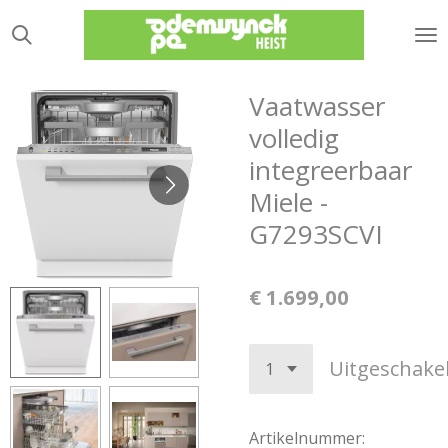
Ga
direct
naar
de
Vaatwasser
hoofdinhoud
volledig
integreerbaar
Miele -
G7293SCVI
€ 1.699,00
Uitgeschake
Artikelnummer: