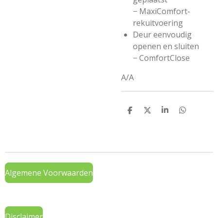
−
MaxiComfort-
rekuitvoering
Deur eenvoudig
openen en sluiten
−
ComfortClose
A/A
D
D
S
D
e
e
h
e
l
e
a
l
e
l
r
e
n
e
n
Algemene Voorwaarden
Disclaimer