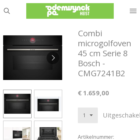
Ga
direct
naar
de
Combi
hoofdinhoud
microgolfoven
45 cm Serie 8
Bosch -
CMG7241B2
€ 1.659,00
Uitgeschake
Artikelnummer: